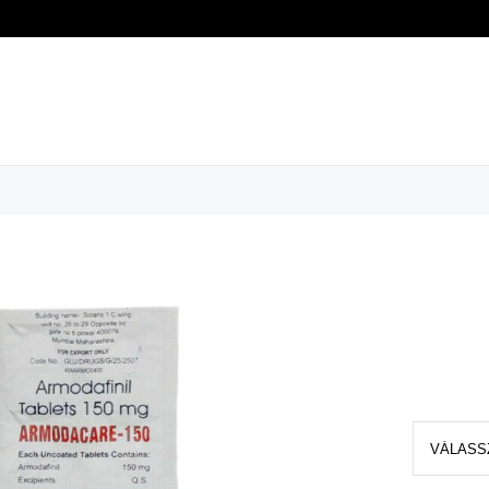
AL
VÁSÁRLÁS
INFORMÁCIÓK
OLAT
ták
Armodacare 150 mg
Armodacare
7990
Ft
–
34490
Kiszerelés