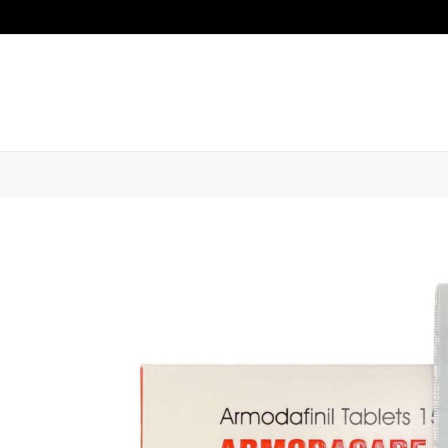
info@veny-nelkul.com
FŐOLD
KAPCS
Kezdőlap
Modafinil, NZT és más okostablet