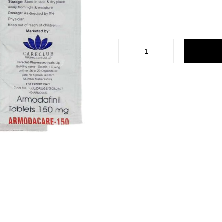
−
+
Kategória:
Modafinil, NZT 
LEÍRÁS
50?