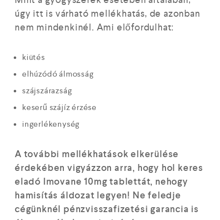
úgy itt is várható mellékhatás, de azonban
nem mindenkinél. Ami előfordulhat:
kiütés
elhúzódó álmosság
szájszárazság
keserű szájíz érzése
ingerlékenység
A további mellékhatások elkerülése
érdekében vigyázzon arra, hogy hol keres
eladó Imovane 10mg tablettát, nehogy
hamisítás áldozat legyen! Ne feledje
cégünknél pénzvisszafizetési garancia is