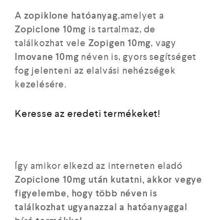
A
zopiklone hatóanyag
,amelyet a
Zopiclone 10mg
is tartalmaz, de
találkozhat vele
Zopigen 10mg
, vagy
Imovane 10mg
néven is, gyors segítséget
fog jelenteni az elalvási nehézségek
kezelésére.
Keresse az eredeti termékeket!
Így amikor elkezd az interneten eladó
Zopiclone 10mg után kutatni, akkor vegye
figyelembe, hogy több néven is
találkozhat ugyanazzal a hatóanyaggal