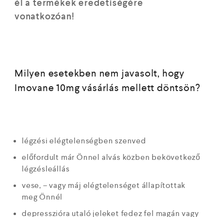
él a termékek eredetiségére
vonatkozóan!
Milyen esetekben nem javasolt, hogy
Imovane 10mg vásárlás mellett döntsön?
légzési elégtelenségben szenved
előfordult már Önnel alvás közben bekövetkező
légzésleállás
vese, – vagy máj elégtelenséget állapítottak
meg Önnél
depresszióra utaló jeleket fedez fel magán vagy