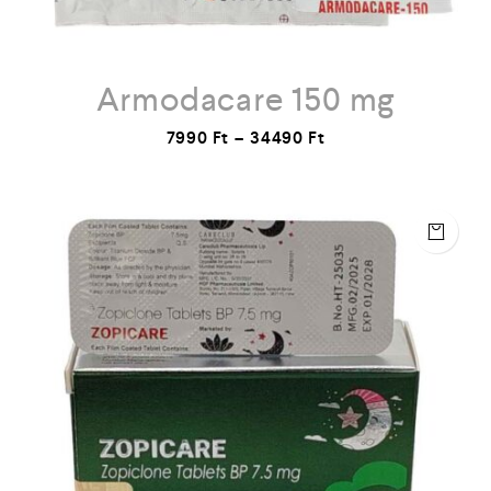
Armodacare 150 mg
7990
Ft
–
34490
Ft