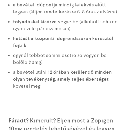
a bevétel időpontja mindig lefekvés előtt
legyen (álljon rendelkezésre 6-8 óra az alvásra)
folyadékkal kísérve
vegye be (alkoholt soha ne
igyon vele párhuzamosan)
hatását a központi idegrendszeren keresztül
fejti ki
egynél többet semmi esetre se vegyen be
belőle (10mg)
a bevétel utáni
12 órában kerülendő minden
olyan tevékenység, amely teljes éberséget
követel meg
Fáradt? Kimerült? Éljen most a Zopigen
10mg rendelés lehetőségével és legyen