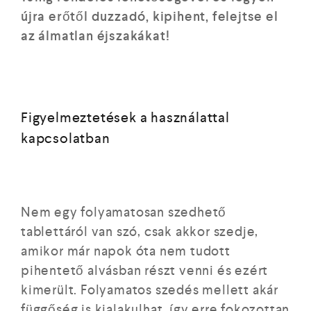
újra erőtől duzzadó, kipihent, felejtse el
az álmatlan éjszakákat!
Figyelmeztetések a használattal
kapcsolatban
Nem egy folyamatosan szedhető
tablettáról van szó, csak akkor szedje,
amikor már napok óta nem tudott
pihentető alvásban részt venni és ezért
kimerült. Folyamatos szedés mellett akár
függőség is kialakulhat, így erre fokozottan