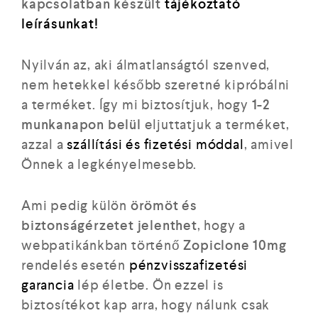
kapcsolatban készült
tájékoztató
leírásunkat!
Nyilván az, aki álmatlanságtól szenved,
nem hetekkel később szeretné kipróbálni
a terméket. Így mi biztosítjuk, hogy
1-2
munkanapon belül
eljuttatjuk a terméket,
azzal a
szállítási és fizetési móddal
, amivel
Önnek a legkényelmesebb.
Ami pedig külön
örömöt és
biztonságérzetet jelenthet
, hogy a
webpatikánkban történő
Zopiclone 10mg
rendelés esetén
pénzvisszafizetési
garancia
lép életbe. Ön ezzel is
biztosítékot kap arra, hogy nálunk csak