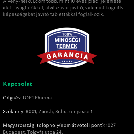
A veny-nelkul.com több, mint 10 éves piaci jelenléte
alatt nyugtatókkal, alvászavar javító, valamint kognitív
képességeket javító tablettákkal foglalkozik.
Kapcsolat
Cégnév:
TOP1 Pharma
Székhely:
8001, Zürich, Schützengasse 1.
Magyarországi telephely(nem átvételi pont):
1027
Budapest, Tölgyfa utca 24.