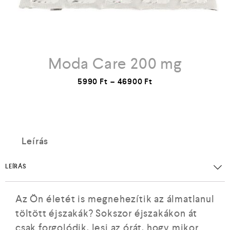
Moda Care 200 mg
5990
Ft
–
46900
Ft
Leírás
LEÍRÁS
Az Ön életét is megnehezítik az álmatlanul
töltött éjszakák? Sokszor éjszakákon át
csak forgolódik, lesi az órát, hogy mikor